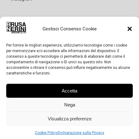
Gestisci Consenso Cookie
SERVIZI
Per fornire le migliori esperienze, utilizziamo tecnologie come i cookie
Progettazione architettonica
per memorizzare e/o accedere alle informazioni del dispositivo. Il
consenso a queste tecnologie ci permetterà di elaborare dati come il
Architettura di interni e interior design
comportamento di navigazione o ID unici su questo sito. Non
acconsentire o ritirare il consenso può influire negativamente su alcune
Interior design locali commerciali
caratteristiche e funzioni.
Ristrutturazioni
Accetta
Nega
Visualizza preferenze
© Copyright Studio Tecnico degli Architetti Fabio Brusa e Simone
Nerini - P.IVA 02055060384 | Credits:
AGIRE
- Agenzia di Comunicazione
Cookie Policy
Dichiarazione sulla Privacy